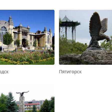
одск
Пятигорск