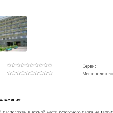
Сервис:
Местоположен
положение
й расположен в южной части курортного парка на террит