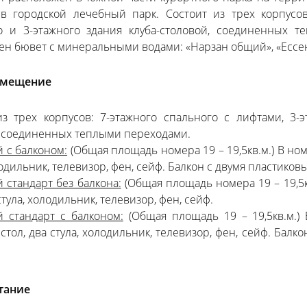
в городской лечебный парк. Состоит из трех корпусов
о и 3-этажного здания клуба-столовой, соединенных 
н бювет с минеральными водами: «Нарзан общий», «Ессент
змещение
из трех корпусов: 7-этажного спального с лифтами, 3-э
, соединенных теплыми переходами.
 с балконом:
(Общая площадь номера 19 – 19,5кв.м.) В номе
лодильник, телевизор, фен, сейф. Балкон с двумя пластико
 стандарт без балкона:
(Общая площадь номера 19 – 19,5кв
стула, холодильник, телевизор, фен, сейф.
й стандарт с балконом:
(Общая площадь 19 – 19,5кв.м.) 
 стол, два стула, холодильник, телевизор, фен, сейф. Бал
тание