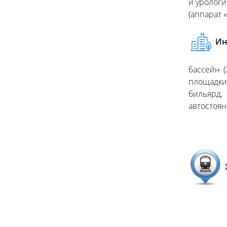
и урологи
(аппарат 
Ин
бассейн 
площадки 
бильярд,
автостоян