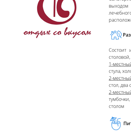
выходом 
лечебног
расположе
Ра
Состоит 
столовой
1-местный
стула, хо
2-местный
стол, два 
2-местны
тумбочки,
столом
Пи