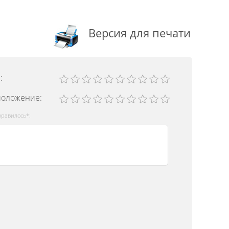
Версия для печати
с
:
положение
:
нравилось*: