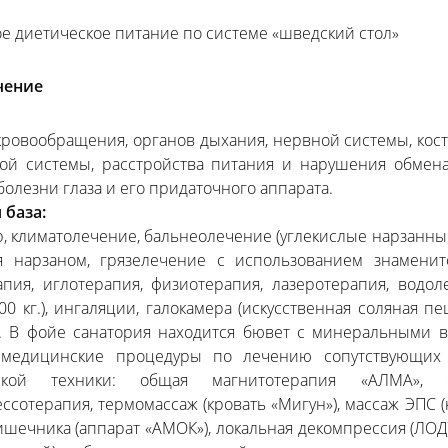
ое диетическое питание по системе «шведский стол»
чение
кровообращения, органов дыхания, нервной системы, кос
ой системы, расстройства питания и нарушения обмен
болезни глаза и его придаточного аппарата.
 база:
, климатолечение, бальнеолечение (углекислые нарзанны
 нарзаном, грязелечение с использованием знаменитой
апия, иглотерапия, физиотерапия, лазеротерапия, вод
00 кг.), ингаляции, галокамера (искусственная соляная 
. В фойе санатория находится бювет с минеральными вод
медицинские процедуры по лечению сопутствующих 
ской техники: общая магнитотерапия «АЛМА», оз
сотерапия, термомассаж (кровать «Мигун»), массаж ЭПС (к
ишечника (аппарат «АМОК»), локальная декомпрессия (ЛОД)