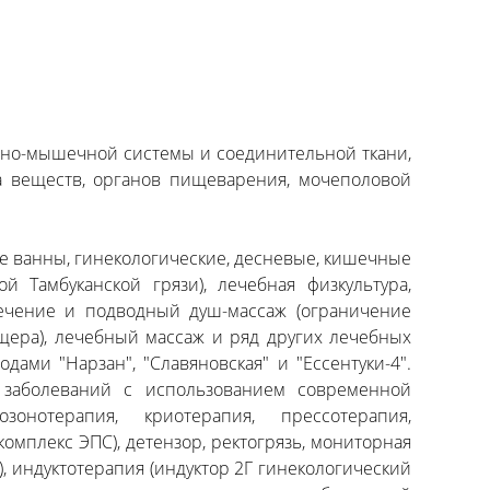
тно-мышечной системы и соединительной ткани,
а веществ, органов пищеварения, мочеполовой
е ванны, гинекологические, десневые, кишечные
 Тамбуканской грязи), лечебная физкультура,
олечение и подводный душ-массаж (ограничение
пещера), лечебный массаж и ряд других лечебных
ами "Нарзан", "Славяновская" и "Ессентуки-4".
заболеваний с использованием современной
онотерапия, криотерапия, прессотерапия,
омплекс ЭПС), детензор, ректогрязь, мониторная
, индуктотерапия (индуктор 2Г гинекологический