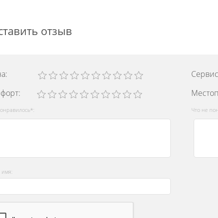
ставить отзыв
а:
Серви
форт:
Место
понравилось*:
Что не по
 имя: