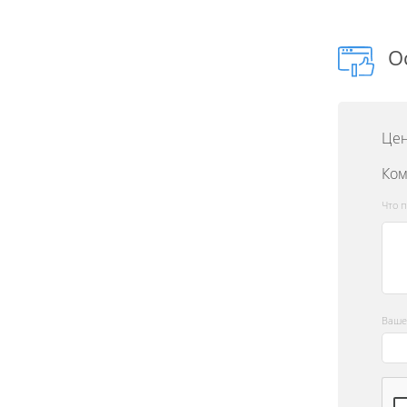
О
Цен
Ком
Что 
Ваше