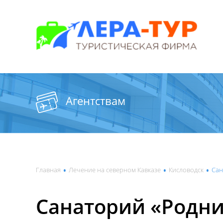
Агентствам
•
•
•
Главная
Лечение на северном Кавказе
Кисловодск
Сан
Санаторий «Родн