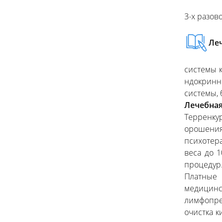
3-х разов
Ле
системы 
ндокринн
системы, 
Лечебная
Терренкур
орошения
психотер
веса до 1
процедур
Платные 
медицин
лимфопрес
очистка к