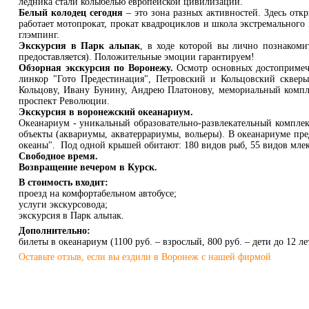
ледника стали колыбелью европейской цивилизации.
Белый колодец сегодня
– это зона разных активностей. Здесь отк
работает мотопрокат, прокат квадроциклов и школа экстремального 
глэмпинг.
Экскурсия в Парк альпак
, в ходе которой вы лично познакоми
предоставляется). Положительные эмоции гарантируем!
Обзорная экскурсия по Воронежу.
Осмотр основных достопримеча
линкор "Гото Предестинация", Петровский и Кольцовский сквер
Кольцову, Ивану Бунину, Андрею Платонову, мемориальный компл
проспект Революции.
Экскурсия в воронежский океанариум.
Океанариум - уникальный образовательно-развлекательный комплек
объекты (аквариумы, акватеррариумы, вольеры). В океанариуме пр
океаны". Под одной крышей обитают: 180 видов рыб, 55 видов мле
Свободное время.
Возвращение вечером в Курск.
В стоимость входит:
проезд на комфортабельном автобусе;
услуги экскурсовода;
экскурсия в Парк альпак.
Дополнительно:
билеты в океанариум (1100 руб. – взрослый, 800 руб. – дети до 12 ле
Оставьте отзыв, если вы ездили в Воронеж с нашей фирмой